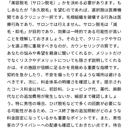
「美容脱毛（サロン脱毛）」かを決める必要があります。も
しあなたが「永久脱毛」を望むのであれば、選択肢は医療機
関であるクリニック一択です。毛根組織を破壊する行為は医
療行為であり、サロンでは行えません。サロン脱毛は「減
毛・抑毛」が目的であり、効果は一時的である可能性が高い
ことを理解しておきましょう。その上で、クリニックやサロ
ンを選ぶ際に重視すべきなのが、カウンセリングの質です。
あなたの悩みや希望を親身に聞いてくれるか、メリットだけ
でなくリスクやデメリットについても隠さず説明してくれる
かは、その施設が信頼に足るかを見極める重要な指標です。
契約を急かしたり、不安を煽ったりするような場所は避ける
べきです。次に、料金体系の明確さを確認します。提示され
たコース料金以外に、初診料、シェービング代、薬代、麻酔
代などの追加費用が発生しないか、細部まで確認しましょ
う。特に男性の場合、ひげ脱毛などで多くの回数が必要にな
る可能性があるため、コース終了後の追加照射がどのような
料金設定になっているかも重要なポイントです。また、男性
客のプライバシーへの配慮も確認しておきたい点です。待合