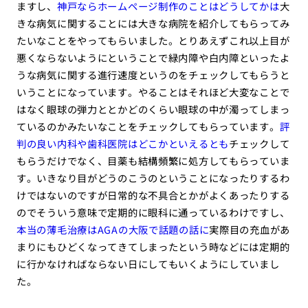
ますし、
神戸ならホームページ制作のことはどうしてかは
大
きな病気に関することには大きな病院を紹介してもらってみ
たいなことをやってもらいました。とりあえずこれ以上目が
悪くならないようにということで緑内障や白内障といったよ
うな病気に関する進行速度というのをチェックしてもらうと
いうことになっています。やることはそれほど大変なことで
はなく眼球の弾力ととかどのくらい眼球の中が濁ってしまっ
ているのかみたいなことをチェックしてもらっています。
評
判の良い内科や歯科医院はどこかといえるとも
チェックして
もらうだけでなく、目薬も結構頻繁に処方してもらっていま
す。いきなり目がどうのこうのということになったりするわ
けではないのですが日常的な不具合とかがよくあったりする
のでそういう意味で定期的に眼科に通っているわけですし、
本当の薄毛治療はAGAの大阪で話題の話に
実際目の充血があ
まりにもひどくなってきてしまったという時などには定期的
に行かなければならない日にしてもいくようにしていまし
た。