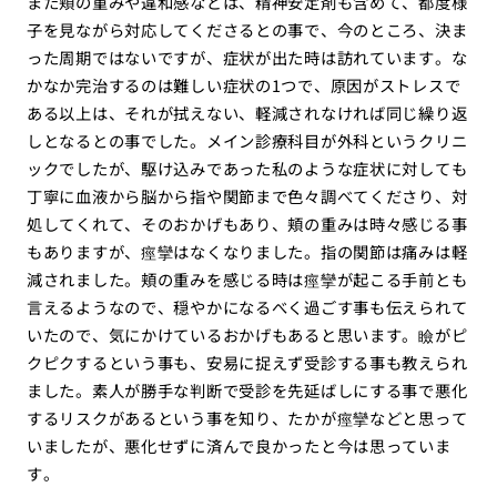
また頬の重みや違和感などは、精神安定剤も含めて、都度様
子を見ながら対応してくださるとの事で、今のところ、決ま
った周期ではないですが、症状が出た時は訪れています。な
かなか完治するのは難しい症状の1つで、原因がストレスで
ある以上は、それが拭えない、軽減されなければ同じ繰り返
しとなるとの事でした。メイン診療科目が外科というクリニ
ックでしたが、駆け込みであった私のような症状に対しても
丁寧に血液から脳から指や関節まで色々調べてくださり、対
処してくれて、そのおかげもあり、頬の重みは時々感じる事
もありますが、痙攣はなくなりました。指の関節は痛みは軽
減されました。頬の重みを感じる時は痙攣が起こる手前とも
言えるようなので、穏やかになるべく過ごす事も伝えられて
いたので、気にかけているおかげもあると思います。瞼がピ
クピクするという事も、安易に捉えず受診する事も教えられ
ました。素人が勝手な判断で受診を先延ばしにする事で悪化
するリスクがあるという事を知り、たかが痙攣などと思って
いましたが、悪化せずに済んで良かったと今は思っていま
す。