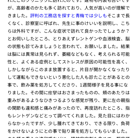
が、高齢者のかたも多く訪れており、人気が高いのが理解で
きました。
評判の工務店を探すと青梅では少しも
そこまで長
くなく、診察室に呼ばれ、先生に事のけいいを説明し、こち
らは外科ですが、こんな症状で訪れて良かったでしょうか？
とお伺いしたところ、とりあえずレントゲンや血液検査、脳
の状態も診てみましょうと言われて、お願いしました。結果
は脳には異常は見られず、萎縮などもなく、考えられる可能
性と、よくある症例としてストレスが原因の可能性を高く、
しかしながらこのまま放置すると、片目が開かなくなったり
して運転もできないという悪化した人も診たことがあるとの
事で、飲み薬を処方してくださり、1週間様子を見る事にな
りました。その間に痙攣はおさまったものの、頬のあたりは
重みがあるようなひきつるような感覚が残り、更に左の親指
の関節も違和感と痛みがあったので、再度訪れたところ、指
もレントゲンなどとって調べてくれました。見た目にはわか
らなかったですが、少し腫れてきており、できる限り、負荷
をかけないようにとの事で貼り薬を処方してもらいました。