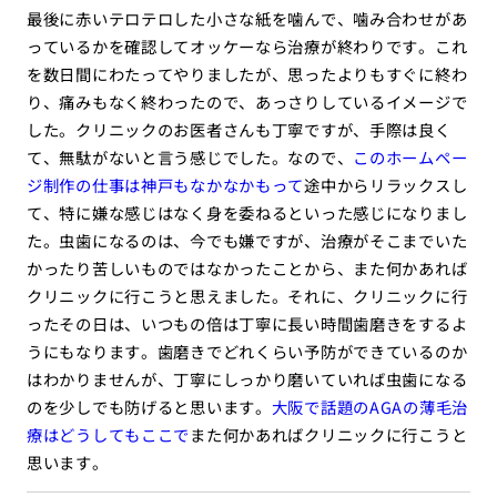
最後に赤いテロテロした小さな紙を噛んで、噛み合わせがあ
っているかを確認してオッケーなら治療が終わりです。これ
を数日間にわたってやりましたが、思ったよりもすぐに終わ
り、痛みもなく終わったので、あっさりしているイメージで
した。クリニックのお医者さんも丁寧ですが、手際は良く
て、無駄がないと言う感じでした。なので、
このホームペー
ジ制作の仕事は神戸もなかなかもって
途中からリラックスし
て、特に嫌な感じはなく身を委ねるといった感じになりまし
た。虫歯になるのは、今でも嫌ですが、治療がそこまでいた
かったり苦しいものではなかったことから、また何かあれば
クリニックに行こうと思えました。それに、クリニックに行
ったその日は、いつもの倍は丁寧に長い時間歯磨きをするよ
うにもなります。歯磨きでどれくらい予防ができているのか
はわかりませんが、丁寧にしっかり磨いていれば虫歯になる
のを少しでも防げると思います。
大阪で話題のAGAの薄毛治
療はどうしてもここで
また何かあればクリニックに行こうと
思います。