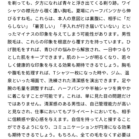
を剃っても、夕方になれば青々と浮き出てくる剃り跡。ワイ
シャツの襟元から覗く濃い胸毛。夏場にハーフパンツから伸
びるすね毛。これらは、本人の意図とは裏腹に、相手に「だ
らしない」「暑苦しい」「手入れが行き届いていない」とい
ったマイナスの印象を与えてしまう可能性があります。男性
脱毛は、これらの印象を根底から覆す力を持っています。ひ
げ脱毛をすれば、青ひげの悩みから解放され、一日中つるり
とした肌をキープできます。肌のトーンが明るくなり、若々
しく健康的な印象を与える効果も期待できるでしょう。胸毛
や腹毛を処理すれば、Tシャツ一枚になった時や、ジム、温
泉といった場面で、洗練された清潔感を演出できます。足や
腕の毛量を調整すれば、ハーフパンツや半袖シャツを爽やか
に着こなすことが可能です。これは、単に見た目の問題だけ
ではありません。清潔感のある男性は、自己管理能力が高い
と見なされ、仕事においてもプライベートにおいても、相手
に信頼感や安心感を与えます。自信を持って人と接すること
ができるようになり、コミュニケーションが円滑になる効果
も期待できるでしょう。もちろん、全ての毛をなくす必要は