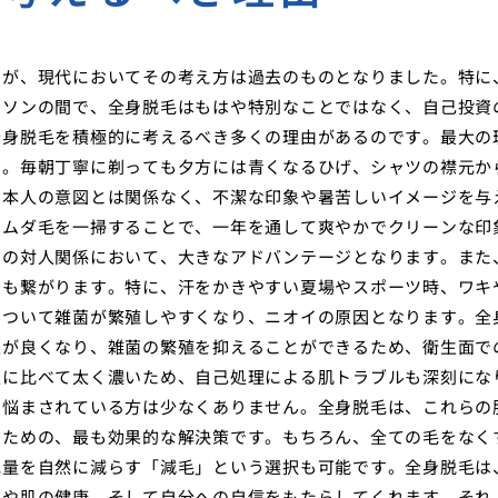
たが、現代においてその考え方は過去のものとなりました。特に
ーソンの間で、全身脱毛はもはや特別なことではなく、自己投資
全身脱毛を積極的に考えるべき多くの理由があるのです。最大の
す。毎朝丁寧に剃っても夕方には青くなるひげ、シャツの襟元か
、本人の意図とは関係なく、不潔な印象や暑苦しいイメージを与
のムダ毛を一掃することで、一年を通して爽やかでクリーンな印
での対人関係において、大きなアドバンテージとなります。また
にも繋がります。特に、汗をかきやすい夏場やスポーツ時、ワキ
みついて雑菌が繁殖しやすくなり、ニオイの原因となります。全
性が良くなり、雑菌の繁殖を抑えることができるため、衛生面で
性に比べて太く濃いため、自己処理による肌トラブルも深刻にな
に悩まされている方は少なくありません。全身脱毛は、これらの
すための、最も効果的な解決策です。もちろん、全ての毛をなく
毛量を自然に減らす「減毛」という選択も可能です。全身脱毛は
さや肌の健康、そして自分への自信をもたらしてくれます。それ