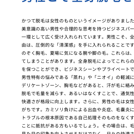
かつて脱毛は女性のものというイメージがありまし
美意識の高い男性や合理的な思考を持つビジネスパ
一環として広く受け入れられています。男性こそ、
由は、圧倒的な「清潔感」を手に入れられることで
のぞく胸毛、夏場に気になる腕や脚の毛。これらは
てしまうことがあります。全身脱毛によってこれら
を保つことができ、ビジネスシーンやプライベート
男性特有の悩みである「蒸れ」や「ニオイ」の軽減
デリケートゾーン、胸毛などがあると、汗が毛に絡
脱毛で毛量を減らす、あるいはなくすことで、通気
快適さが格段に向上します。さらに、男性の毛は女
がちです。カミソリ負けによる出血や炎症、毛嚢炎
トラブルの根本原因である自己処理そのものをなく
ことに抵抗がある方もいるでしょう。その場合は、
見た目の印象を向上させるだけでなく、日々の快適